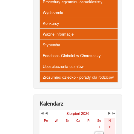
Procedury egzaminu ósmoklasisty
Wydarzenia
Konkursy
Ważne informacje
Stypendia
Facebook Globalni w Choroszczy
Ubezpieczenia uczniów
Zrozumieć dziecko - porady dla rodziców
Kalendarz
Sierpień 2026
Pn
Wt
Śr
Cz
Pt
So
N
1
2