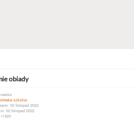
ie obiady
kowska
ołówka szkolna
wano: 02 listopad 2022
o: 02 listopad 2022
 11920