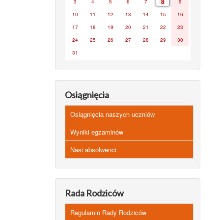
8
3
4
5
6
7
9
10
11
12
13
14
15
16
17
18
19
20
21
22
23
24
25
26
27
28
29
30
31
Osiągnięcia
Osiągnięcia naszych uczniów
Wyniki egzaminów
Nasi absolwenci
Rada Rodziców
Regulamin Rady Rodziców