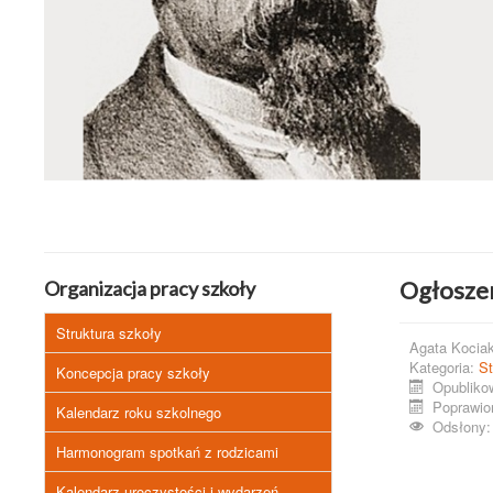
Ogłoszen
Organizacja pracy szkoły
Struktura szkoły
Agata Kocia
Kategoria:
St
Koncepcja pracy szkoły
Opubliko
Poprawion
Kalendarz roku szkolnego
Odsłony:
Harmonogram spotkań z rodzicami
Kalendarz uroczystości i wydarzeń