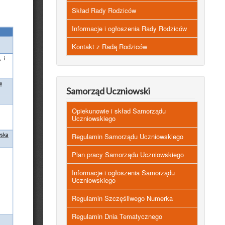
Skład Rady Rodziców
Informacje i ogłoszenia Rady Rodziców
Kontakt z Radą Rodziców
Samorząd Uczniowski
Opiekunowie i skład Samorządu
Uczniowskiego
Regulamin Samorządu Uczniowskiego
Plan pracy Samorządu Uczniowskiego
Informacje i ogłoszenia Samorządu
Uczniowskiego
Regulamin Szczęśliwego Numerka
Regulamin Dnia Tematycznego