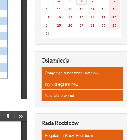
6
3
4
5
7
8
9
10
11
12
13
14
15
16
17
18
19
20
21
22
23
24
25
26
27
28
29
30
31
Osiągnięcia
Osiągnięcia naszych uczniów
Wyniki egzaminów
Nasi absolwenci
Rada Rodziców
Regulamin Rady Rodziców