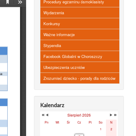
Procedury egzaminu ósmoklasisty
Wydarzenia
Konkursy
Ważne informacje
Stypendia
Facebook Globalni w Choroszczy
Ubezpieczenia uczniów
Zrozumieć dziecko - porady dla rodziców
Kalendarz
Sierpień 2026
Pn
Wt
Śr
Cz
Pt
So
N
1
2