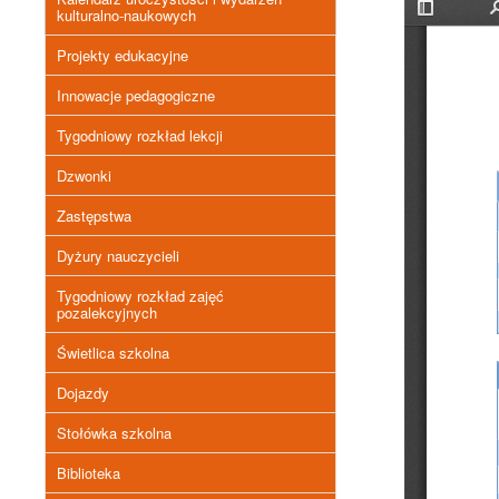
kulturalno-naukowych
Projekty edukacyjne
Innowacje pedagogiczne
Tygodniowy rozkład lekcji
Dzwonki
Zastępstwa
Dyżury nauczycieli
Tygodniowy rozkład zajęć
pozalekcyjnych
Świetlica szkolna
Dojazdy
Stołówka szkolna
Biblioteka