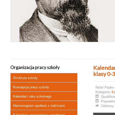
Kalendar
Organizacja pracy szkoły
klasy 0-
Struktura szkoły
Koncepcja pracy szkoły
Rafał Popko
Kategoria:
Ka
Kalendarz roku szkolnego
Opubliko
Poprawio
Harmonogram spotkań z rodzicami
Odsłony:
Kalendarz uroczystości i wydarzeń