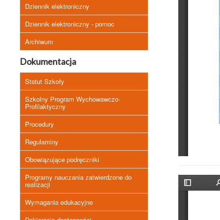
Dziennik elektroniczny
Dziennik elektroniczny - pomoc
Archiwum
Dokumentacja
Statut Szkoły
Szkolny Program Wychowawczo-
Profilaktyczny
Procedury
Regulaminy
Obowiązujące podręczniki
Programy nauczania zatwierdzone do
realizacji
Wymagania edukacyjne
Deklaracja dostępności